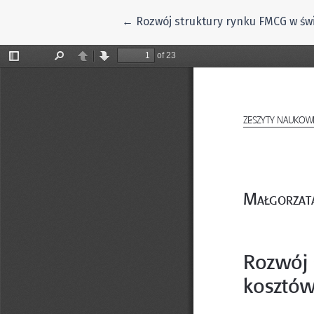
Wróć do szczegółów artykułu
←
Rozwój struktury rynku FMCG w świ