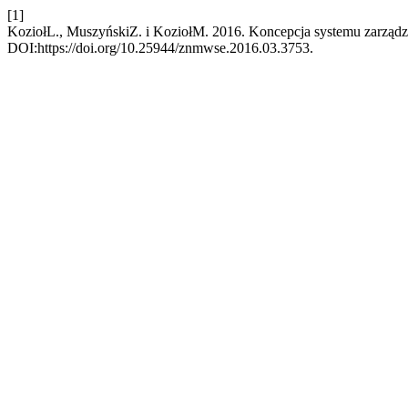
[1]
KoziołL., MuszyńskiZ. i KoziołM. 2016. Koncepcja systemu zarządza
DOI:https://doi.org/10.25944/znmwse.2016.03.3753.