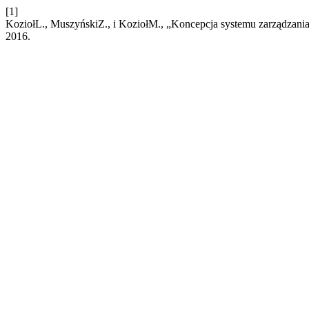
[1]
KoziołL., MuszyńskiZ., i KoziołM., „Koncepcja systemu zarządzania
2016.