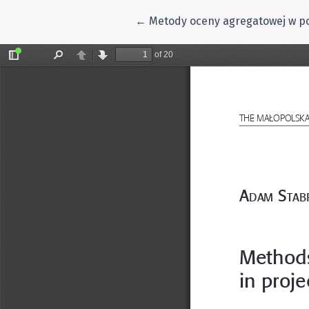
Wróć do szczegółów artykułu
←
Metody oceny agregatowej w p