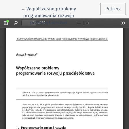
Wróć do szczegółów artykułu
←
Współczesne problemy
Pobierz
programowania rozwoju
przedsiębiorstwa