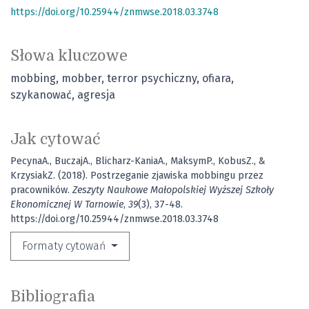
https://doi.org/10.25944/znmwse.2018.03.3748
Słowa kluczowe
mobbing
mobber
terror psychiczny
ofiara
szykanować
agresja
Jak cytować
PecynaA., BuczajA., Blicharz-KaniaA., MaksymP., KobusZ., &
KrzysiakZ. (2018). Postrzeganie zjawiska mobbingu przez
pracowników.
Zeszyty Naukowe Małopolskiej Wyższej Szkoły
Ekonomicznej W Tarnowie
,
39
(3), 37-48.
https://doi.org/10.25944/znmwse.2018.03.3748
Formaty cytowań
Bibliografia