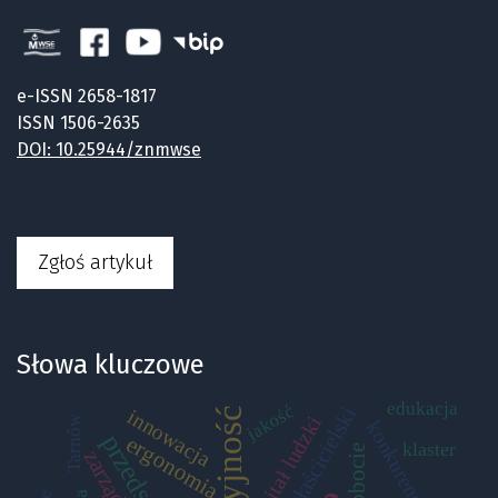
e-ISSN 2658-1817
ISSN 1506-2635
DOI: 10.25944/znmwse
Zgłoś artykuł
Słowa kluczowe
edukacja
jakość
nadzór właścicielski
innowacja
kapitał ludzki
Tarnów
konkurencyjność
ergonomia
klaster
bezrobocie