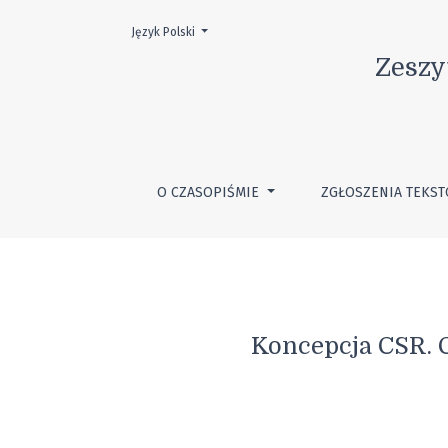
Wybierz język. Obecnym językiem jest:
Język Polski
Koncepcja CSR. Charakterystyka, CSR jako ele
Zeszy
O CZASOPIŚMIE
ZGŁOSZENIA TEKS
Koncepcja CSR. C