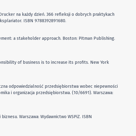
). Drucker na każdy dzień. 366 refleksji o dobrych praktykach
ksplariator. ISBN 9788392891680.
ement: a stakeholder approach. Boston: Pitman Publishing.
nsibility of business is to increase its profits. New York
eczna odpowiedzialność przedsiębiorstwa wobec niepewności
omika i organizacja przedsiębiorstwa. (10/6691). Warszawa:
yki biznesu. Warszawa: Wydawnictwo WSPiZ. ISBN