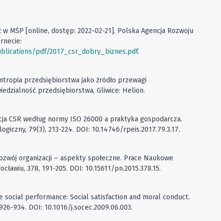
SR w MŚP [online, dostęp: 2022-02-21]. Polska Agencja Rozwoju
rnecie:
ublications/pdf/2017_csr_dobry_biznes.pdf
.
lantropia przedsiębiorstwa jako źródło przewagi
edzialność przedsiębiorstwa, Gliwice: Helion.
icja CSR według normy ISO 26000 a praktyka gospodarcza.
ogiczny, 79(3), 213-224. DOI: 10.14746/rpeis.2017.79.3.17.
rozwój organizacji – aspekty społeczne. Prace Naukowe
awiu, 378, 191-205. DOI: 10.15611/pn.2015.378.15.
te social performance: Social satisfaction and moral conduct.
926-934. DOI: 10.1016/j.socec.2009.06.003.