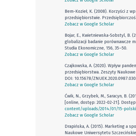
Zobacz w Google Scholar
Bem-Kozieł, K. (2008). Korzyści z w
przedsiębiorstwie. Przedsiębiorczoś
Zobacz w Google Scholar
Bojar, E., Kwietniewska-Sobstyl, B. 
globalizacji badanie porównawcze m
Studia Ekonomiczne, 156, 35–50.
Zobacz w Google Scholar
Czajkowska, A. (2020). Wpływ pande
przedsiębiorstwa. Zeszyty Naukowe
DOI: 10.15678/ZNUEK.2020.0987.030
Zobacz w Google Scholar
Ćwik, N., Grzybek, M., Saracyn, B. (
[online, dostęp: 2022-02-21]. Dostę
content/uploads/2014/01/15-polsk
Zobacz w Google Scholar
Drapińska, A. (2015). Marketing a s
Naukowe Uniwersytetu Szczecińskiego