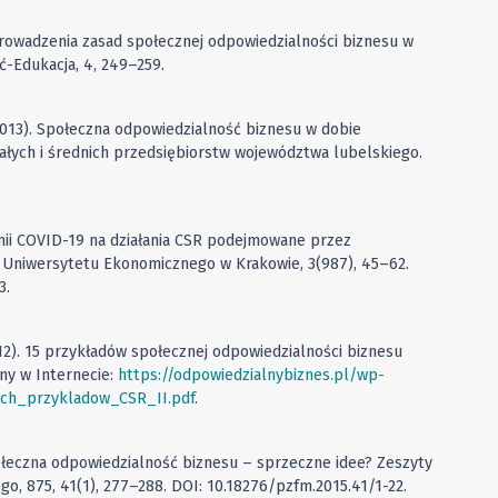
prowadzenia zasad społecznej odpowiedzialności biznesu w
ć-Edukacja, 4, 249–259.
(2013). Społeczna odpowiedzialność biznesu w dobie
ałych i średnich przedsiębiorstw województwa lubelskiego.
mii COVID-19 na działania CSR podejmowane przez
 Uniwersytetu Ekonomicznego w Krakowie, 3(987), 45–62.
3.
2012). 15 przykładów społecznej odpowiedzialności biznesu
pny w Internecie:
https://odpowiedzialnybiznes.pl/wp-
ich_przykladow_CSR_II.pdf
.
połeczna odpowiedzialność biznesu – sprzeczne idee? Zeszyty
, 875, 41(1), 277–288. DOI: 10.18276/pzfm.2015.41/1-22.