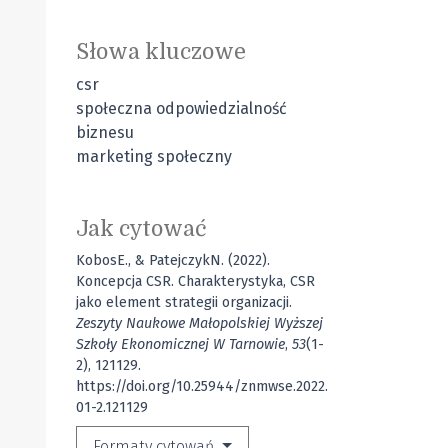
Słowa kluczowe
csr
społeczna odpowiedzialność
biznesu
marketing społeczny
Jak cytować
KobosE., & PatejczykN. (2022).
Koncepcja CSR. Charakterystyka, CSR
jako element strategii organizacji.
Zeszyty Naukowe Małopolskiej Wyższej
Szkoły Ekonomicznej W Tarnowie
,
53
(1-
2), 121129.
https://doi.org/10.25944/znmwse.2022.
01-2.121129
Formaty cytowań