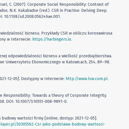
uel, C. (2007). Corporate Social Responsibility: Contrast of
dse, N.K. Kakabadse (red.). CSR in Practise: Delving Deep.
I: 10.1108/sd.2008.05624hae.001.
owiedzialność biznesu. Przykłady CSR w obliczu koronawirusa
pny w Internecie:
https://harbingers.io
.
cznej odpowiedzialności biznesu a wielkość przedsiębiorstwa.
we Uniwersytetu Ekonomicznego w Katowicach, 254, 89–98.
2021-12-05]. Dostępny w Internecie:
http://www.lsw.com.pl
.
e Responsibility: Towards a theory of Corporate Integrity.
268. DOI: 10.1007/S10551-008-9891-0.
 budowy wartości firmy [online, dostęp: 2021-12-05].
player.pl/20305562-Csr-jako-podstawa-budowy-wartosci-