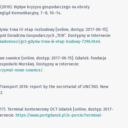
. (2010). Wpływ kryzysu gospodarczego na obroty
egląd Komunikacyjny, 7–8, 10–14.
ynia: trwa III etap rozbudowy [online, dostęp: 2017-06-15].
spół Doradców Gospodarczych „TOR”. Dostępny w Internecie:
wiadomosci/gct-gdynia-trwa-iii-etap-budowy-7296.html
.
owe suwnice [online, dostęp: 2017-06-15]. Gdańsk: Fundacja
spodarki Morskiej. Dostępny w Internecie:
otrzymal-nowe-suwnice/
.
 Transport 2016: report by the secretariat of UNCTAD. New
2.
17). Terminal kontenerowy DCT Gdańsk [online, dostęp: 2017-
ternecie:
https://www.portgdansk.pl/o-porcie/terminal-