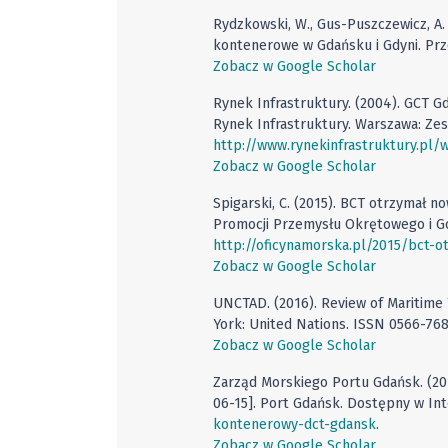
Rydzkowski, W., Gus-Puszczewicz, A
kontenerowe w Gdańsku i Gdyni. Prz
Zobacz w Google Scholar
Rynek Infrastruktury. (2004). GCT Gd
Rynek Infrastruktury. Warszawa: Ze
http://www.rynekinfrastruktury.pl/
Zobacz w Google Scholar
Spigarski, C. (2015). BCT otrzymał n
Promocji Przemysłu Okrętowego i Go
http://oficynamorska.pl/2015/bct-
Zobacz w Google Scholar
UNCTAD. (2016). Review of Maritime
York: United Nations. ISSN 0566-768
Zobacz w Google Scholar
Zarząd Morskiego Portu Gdańsk. (20
06-15]. Port Gdańsk. Dostępny w In
kontenerowy-dct-gdansk
.
Zobacz w Google Scholar