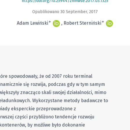
https://doi.org/10.25944/znmwse.2017.03.1325
Opublikowano 30 September, 2017
+
+
Adam Lewiński
Robert Sterniński
tóre spowodowały, że od 2007 roku terminal
amicznie się rozwija, podczas gdy w tym samym
większyły znacząco skali swojej działalności, mimo
zeładunkowych. Wykorzystane metody badawcze to
wiady eksperckie przeprowadzone z
rwszej części przybliżono tendencje rozwoju
kontenerów, by możliwe było dokonanie