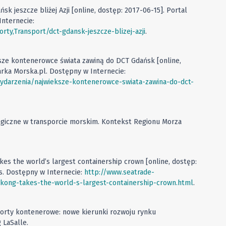
k jeszcze bliżej Azji [online, dostęp: 2017-06-15]. Portal
nternecie:
ty,Transport/dct-gdansk-jeszcze-blizej-azji
.
sze kontenerowce świata zawiną do DCT Gdańsk [online,
arka Morska.pl. Dostępny w Internecie:
darzenia/najwieksze-kontenerowce-swiata-zawina-do-dct-
tegiczne w transporcie morskim. Kontekst Regionu Morza
es the world’s largest containership crown [online, dostęp:
s. Dostępny w Internecie:
http://www.seatrade-
kong-takes-the-world-s-largest-containership-crown.html
.
 porty kontenerowe: nowe kierunki rozwoju rynku
 LaSalle.