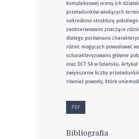
kompleksowej oceny ich działa
przeładunków wiodących termin
nakreślono strukturę polskieg
zaobserwowano znaczące różni
dlatego porównano charakteryst
różnic mogących powodować wsp
scharakteryzowano główne polsk
oraz DCT SA w Gdańsku. Artykuł
zwiększenie liczby przeładunk
również powody, które uniemożl
PDF
Bibliografia