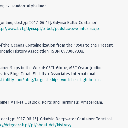
r, 32. London: Alphaliner.
online, dostęp: 2017-06-15]. Gdynia: Baltic Container
tp://www.bct.gdynia.pl/o-bct/podstawowe-informacje
.
 of the Oceans Containerization from the 1950s to the Present.
Economic History Association. ISBN 0973007338.
ainer Ships in the World: CSCL Globe, MSC Oscar [online,
tics Blog. Doral, FL: Lilly + Associates International.
shiplilly.com/blog/largest-ships-world-cscl-globe-msc-
tainer Market Outlook: Ports and Terminals. Amsterdam.
e, dostęp: 2017-06-15]. Gdańsk: Deepwater Container Terminal
p://dctgdansk.pl/pl/about-dct/history/
.