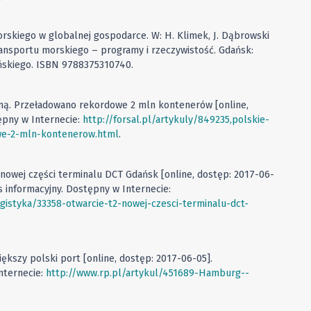
morskiego w globalnej gospodarce. W: H. Klimek, J. Dąbrowski
transportu morskiego – programy i rzeczywistość. Gdańsk:
ńskiego. ISBN 9788375310740.
osną. Przeładowano rekordowe 2 mln kontenerów [online,
tępny w Internecie:
http://forsal.pl/artykuly/849235,polskie-
we-2-mln-kontenerow.html
.
– nowej części terminalu DCT Gdańsk [online, dostęp: 2017-06-
s informacyjny. Dostępny w Internecie:
gistyka/33358-otwarcie-t2-nowej-czesci-terminalu-dct-
iększy polski port [online, dostęp: 2017-06-05].
nternecie:
http://www.rp.pl/artykul/451689-Hamburg--