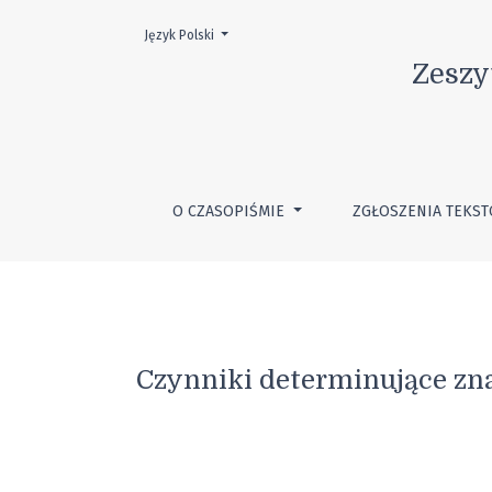
Wybierz język. Obecnym językiem jest:
Język Polski
Czynniki determinujące znaczenie i pozycję
Zeszy
O CZASOPIŚMIE
ZGŁOSZENIA TEKS
Czynniki determinujące zn