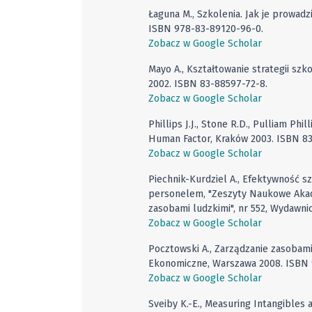
Łaguna M., Szkolenia. Jak je prowadz
ISBN 978-83-89120-96-0.
Zobacz w Google Scholar
Mayo A., Kształtowanie strategii sz
2002. ISBN 83-88597-72-8.
Zobacz w Google Scholar
Phillips J.J., Stone R.D., Pulliam Ph
Human Factor, Kraków 2003. ISBN 83
Zobacz w Google Scholar
Piechnik-Kurdziel A., Efektywność s
personelem, "Zeszyty Naukowe Akade
zasobami ludzkimi", nr 552, Wydawn
Zobacz w Google Scholar
Pocztowski A., Zarządzanie zasobami
Ekonomiczne, Warszawa 2008. ISBN 
Zobacz w Google Scholar
Sveiby K.-E., Measuring Intangibles 