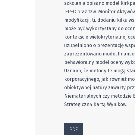
szkolenia opisano model Kirkpa
I-P-O oraz tzw. Monitor Aktywó
modyfikacji, tj. dodaniu kilku
może być wykorzystany do ocen
kontekście wielokryterialnej o
uzupełniono o prezentację wspó
zaprezentowano model finansow
behawioralny model oceny wykor
Uznano, że metody te mogą sta
korporacyjnego, jak również mo
obiektywnej natury zawarty p
Niematerialnych czy metodzie 
Strategiczną Kartą Wyników.
PDF