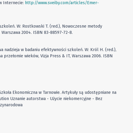
w Internecie:
http://www.sveiby.com/articles/Emer-
 szkoleń. W: Rostkowski T. (red.), Nowoczesne metody
n, Warszawa 2004. ISBN 83-88597-72-8.
wa nadzieja w badaniu efektywności szkoleń. W: Król H. (red.),
na przełomie wieków, Vizja Press & IT, Warszawa 2006. ISBN
zkoła Ekonomiczna w Tarnowie. Artykuły są udostępniane na
tion Uznanie autorstwa - Użycie niekomercyjne - Bez
dzynarodowa