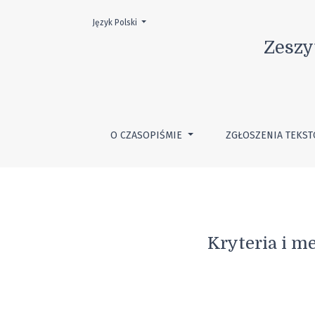
Wybierz język. Obecnym językiem jest:
Język Polski
Kryteria i metody oceny efektywności szkol
Zeszy
O CZASOPIŚMIE
ZGŁOSZENIA TEKS
Kryteria i m