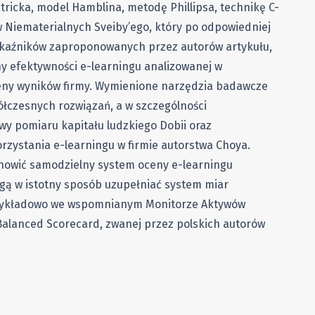
tricka, model Hamblina, metodę Phillipsa, technikę C-
w Niematerialnych Sveiby’ego, który po odpowiedniej
 wskaźników zaproponowanych przez autorów artykułu,
y efektywności e-learningu analizowanej w
ceny wyników firmy. Wymienione narzędzia badawcze
łczesnych rozwiązań, a w szczególności
y pomiaru kapitału ludzkiego Dobii oraz
zystania e-learningu w firmie autorstwa Choya.
nowić samodzielny system oceny e-learningu
gą w istotny sposób uzupełniać system miar
rzykładowo we wspomnianym Monitorze Aktywów
Balanced Scorecard, zwanej przez polskich autorów