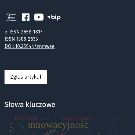
e-ISSN 2658-1817
ISSN 1506-2635
DOI: 10.25944/znmwse
Zgłoś artykuł
Słowa kluczowe
rynek pracy
motywacja
marka
innowacyjność
jakość