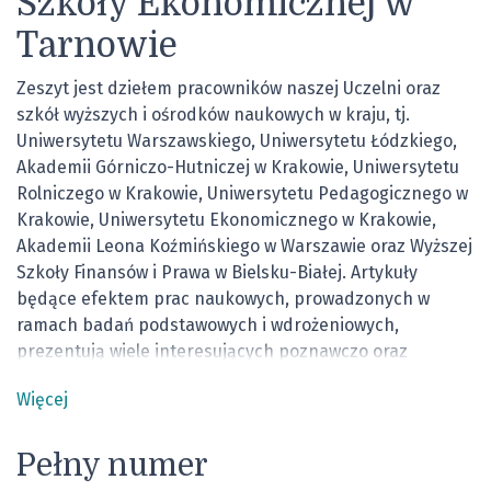
Szkoły Ekonomicznej w
Tarnowie
Zeszyt jest dziełem pracowników naszej Uczelni oraz
szkół wyższych i ośrodków naukowych w kraju, tj.
Uniwersytetu Warszawskiego, Uniwersytetu Łódzkiego,
Akademii Górniczo-Hutniczej w Krakowie, Uniwersytetu
Rolniczego w Krakowie, Uniwersytetu Pedagogicznego w
Krakowie, Uniwersytetu Ekonomicznego w Krakowie,
Akademii Leona Koźmińskiego w Warszawie oraz Wyższej
Szkoły Finansów i Prawa w Bielsku-Białej. Artykuły
będące efektem prac naukowych, prowadzonych w
ramach badań podstawowych i wdrożeniowych,
prezentują wiele interesujących poznawczo oraz
aplikacyjnie informacji od strony teorii ekonomii i
Więcej
finansów oraz zarządzania i jakości. W szczególności
przedstawiono badania nad relacjami produktywności
ekonomicznej aktywów od relacji kosztów operacyjnych
Pełny numer
do przychodów z działalności operacyjnej, w kontekście