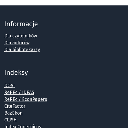
Informacje
Dla czytelników
Dla autorów
Dla bibliotekarzy
Indeksy
DOAJ
RePEc / IDEAS
RePEc / EconPapers
CiteFactor
BazEkon
CEJSH
Index Copernicus