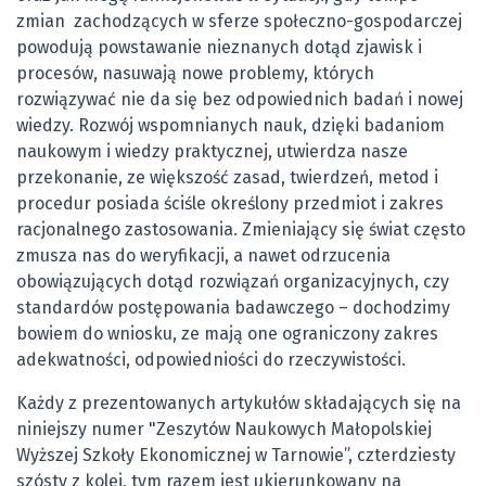
zmian zachodzących w sferze społeczno-gospodarczej
powodują powstawanie nieznanych dotąd zjawisk i
procesów, nasuwają nowe problemy, których
rozwiązywać nie da się bez odpowiednich badań i nowej
wiedzy. Rozwój wspomnianych nauk, dzięki badaniom
naukowym i wiedzy praktycznej, utwierdza nasze
przekonanie, ze większość zasad, twierdzeń, metod i
procedur posiada ściśle określony przedmiot i zakres
racjonalnego zastosowania. Zmieniający się świat często
zmusza nas do weryfikacji, a nawet odrzucenia
obowiązujących dotąd rozwiązań organizacyjnych, czy
standardów postępowania badawczego – dochodzimy
bowiem do wniosku, ze mają one ograniczony zakres
adekwatności, odpowiedniości do rzeczywistości.
Każdy z prezentowanych artykułów składających się na
niniejszy numer "Zeszytów Naukowych Małopolskiej
Wyższej Szkoły Ekonomicznej w Tarnowie”, czterdziesty
szósty z kolei, tym razem jest ukierunkowany na