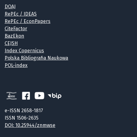
DOAJ
RePEc / IDEAS
RePEc / EconPapers
CiteFactor
BazEkon
CEJSH
Index Copernicus
Polska Bibliografia Naukowa
POL-index
e-ISSN 2658-1817
ISSN 1506-2635
DOI: 10.25944/znmwse