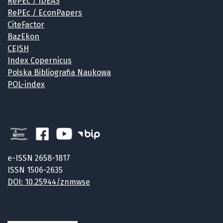
RePEc / IDEAS
RePEc / EconPapers
CiteFactor
BazEkon
CEJSH
Index Copernicus
Polska Bibliografia Naukowa
POL-index
e-ISSN 2658-1817
ISSN 1506-2635
DOI: 10.25944/znmwse