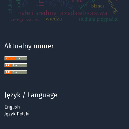
e-learning
strategia
edukacja
marka
CRM
biznes
małe i średnie przedsiębiorstwa
wiedza
studium przypadku
szeregi czasowe
Aktualny numer
Język / Language
English
Język Polski