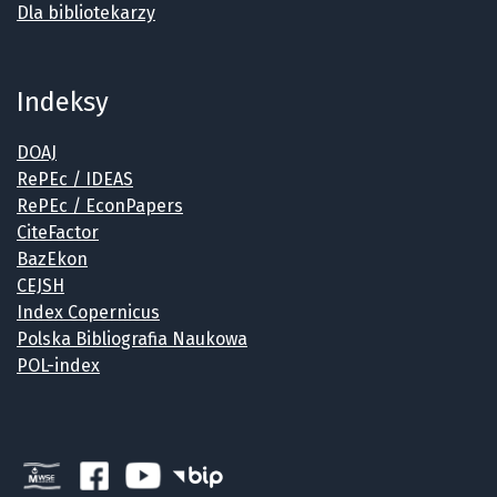
Dla bibliotekarzy
Indeksy
DOAJ
RePEc / IDEAS
RePEc / EconPapers
CiteFactor
BazEkon
CEJSH
Index Copernicus
Polska Bibliografia Naukowa
POL-index