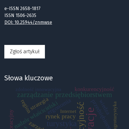
e-ISSN 2658-1817
ISSN 1506-2635
DOI: 10.25944/znmwse
Zgłoś artykuł
Słowa kluczowe
konkurencyjność
zdolność innowacyjna
zarządzanie przedsiębiorstwem
strategia
ergonomia
przedsiębiorstwo
region
wiedza
nadzór właścicielski
agroturystyka
Internet
rynek pracy
turystyka